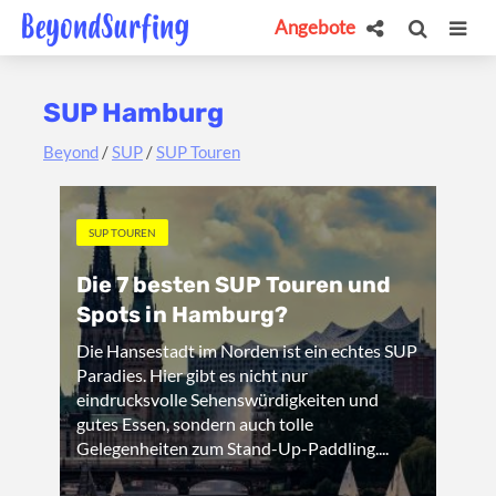
Angebote
SUP Hamburg
Beyond
/
SUP
/
SUP Touren
SUP TOUREN
Die 7 besten SUP Touren und
Spots in Hamburg?
Die Hansestadt im Norden ist ein echtes SUP
Paradies. Hier gibt es nicht nur
eindrucksvolle Sehenswürdigkeiten und
gutes Essen, sondern auch tolle
Gelegenheiten zum Stand-Up-Paddling....