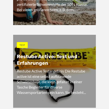
zertifizierte Schwimmhilfe der 50 N Klasse.
Bei vielen größeren Seen, z. B. dem...
TEST
Restube Active: Test und
Erfahrungen
Restube Active Testergebnis Die Restube
active ist eine selbst aufblasende
Schwimmboje, die klein gefaltet in einer
Tasche Begleiter für diverse
Wassersportarten sein kann. Sie besteht...