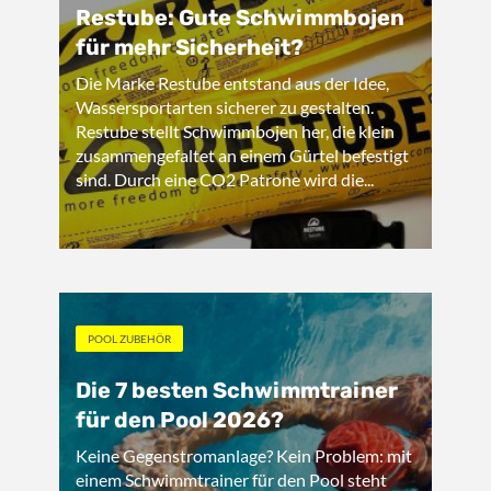
Restube: Gute Schwimmbojen
für mehr Sicherheit?
Die Marke Restube entstand aus der Idee,
Wassersportarten sicherer zu gestalten.
Restube stellt Schwimmbojen her, die klein
zusammengefaltet an einem Gürtel befestigt
sind. Durch eine CO2 Patrone wird die...
POOL ZUBEHÖR
Die 7 besten Schwimmtrainer
für den Pool 2026?
Keine Gegenstromanlage? Kein Problem: mit
einem Schwimmtrainer für den Pool steht