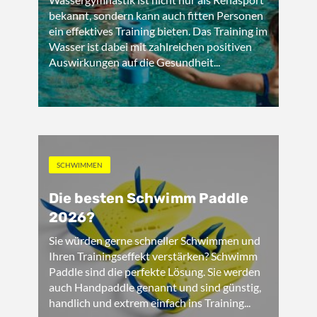
bekannt, sondern kann auch fitten Personen
ein effektives Training bieten. Das Training im
Wasser ist dabei mit zahlreichen positiven
Auswirkungen auf die Gesundheit...
SCHWIMMEN
Die besten Schwimm Paddle
2026?
Sie würden gerne schneller Schwimmen und
Ihren Trainingseffekt verstärken? Schwimm
Paddle sind die perfekte Lösung. Sie werden
auch Handpaddle genannt und sind günstig,
handlich und extrem einfach ins Training...