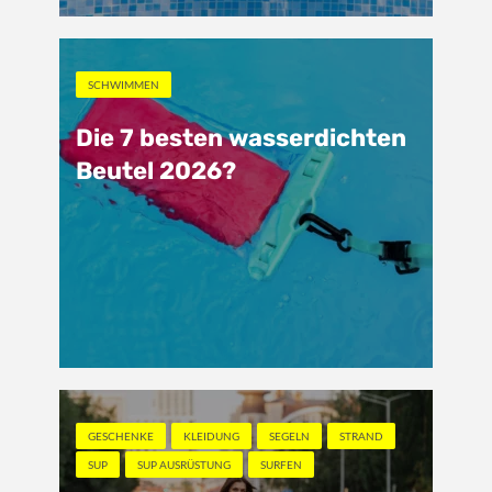
SCHWIMMEN
Die 7 besten wasserdichten
Beutel 2026?
GESCHENKE
KLEIDUNG
SEGELN
STRAND
SUP
SUP AUSRÜSTUNG
SURFEN