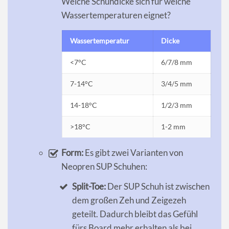
Welche Schuhdicke sich für welche
Wassertemperaturen eignet?
Wassertemperatur
Dicke
<7°C
6/7/8 mm
7-14°C
3/4/5 mm
14-18°C
1/2/3 mm
>18°C
1-2 mm
Form:
Es gibt zwei Varianten von
Neopren SUP Schuhen:
Split-Toe:
Der SUP Schuh ist zwischen
dem großen Zeh und Zeigezeh
geteilt. Dadurch bleibt das Gefühl
fürs Board mehr erhalten als bei