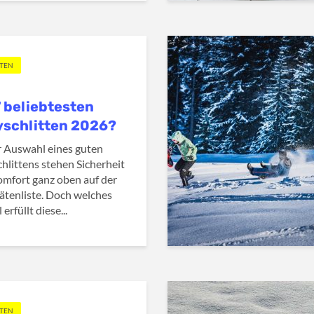
TTEN
7 beliebtesten
schlitten 2026?
r Auswahl eines guten
hlittens stehen Sicherheit
mfort ganz oben auf der
tätenliste. Doch welches
erfüllt diese...
TTEN