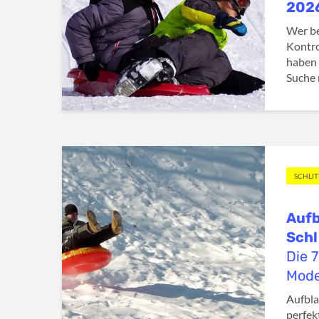
202
Wer b
Kontro
haben 
Suche 
SCHLI
Aufb
Schl
Die 
Mode
Aufbla
perfek