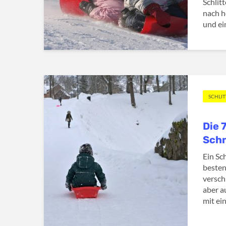
Schlit
nach 
und ei
SCHLI
Die 
Sch
Ein Sc
besten
versch
aber a
mit ei