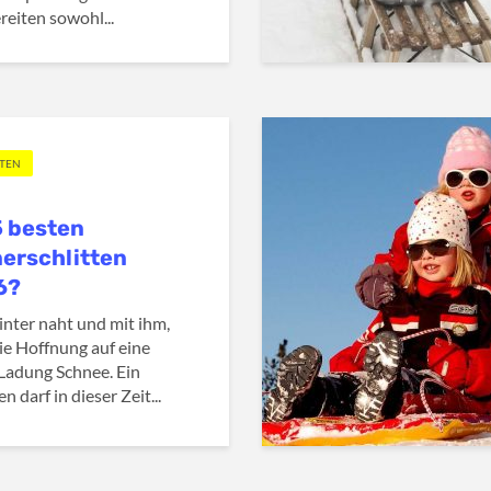
reiten sowohl...
TTEN
5 besten
erschlitten
6?
nter naht und mit ihm,
ie Hoffnung auf eine
Ladung Schnee. Ein
en darf in dieser Zeit...