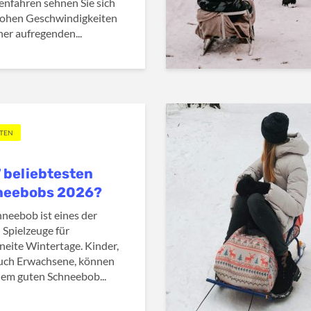
tenfahren sehnen Sie sich
hohen Geschwindigkeiten
ner aufregenden...
TTEN
7 beliebtesten
neebobs 2026?
hneebob ist eines der
 Spielzeuge für
neite Wintertage. Kinder,
uch Erwachsene, können
nem guten Schneebob...