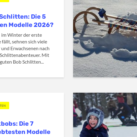
Schlitten: Die 5
en Modelle 2026?
 im Winter der erste
fällt, sehnen sich viele
r und Erwachsenen nach
Schlittenabenteuer. Mit
guten Bob Schlitten...
TTEN
bobs: Die 7
ebtesten Modelle