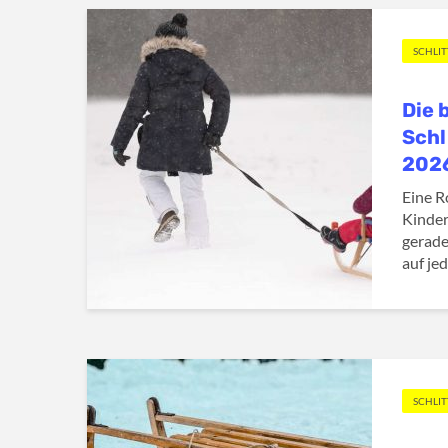
SCHLI
Die 
Schl
202
Eine R
Kinder
gerade
auf je
SCHLI