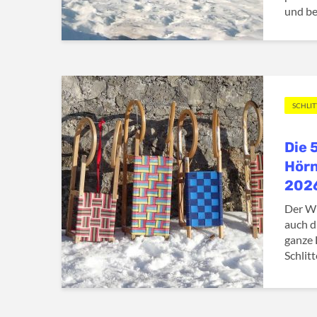
und be
SCHLI
Die 
Hörn
202
Der Wi
auch d
ganze 
Schlitt