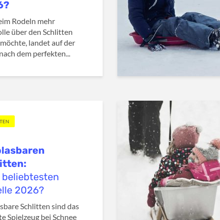
6?
eim Rodeln mehr
lle über den Schlitten
möchte, landet auf der
nach dem perfekten...
TTEN
lasbaren
itten:
7 beliebtesten
lle 2026?
sbare Schlitten sind das
te Spielzeug bei Schnee