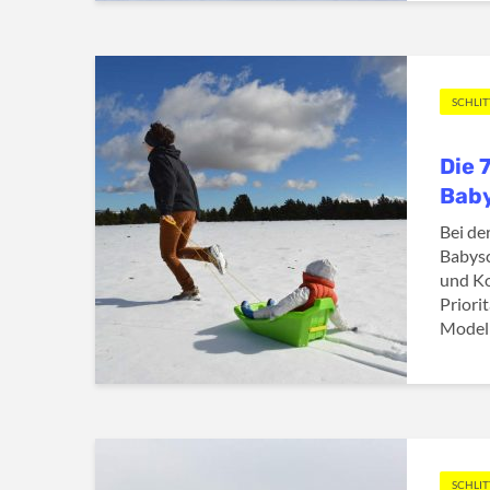
SCHLI
Die 
Baby
Bei de
Babysc
und Ko
Priori
Modell 
SCHLI