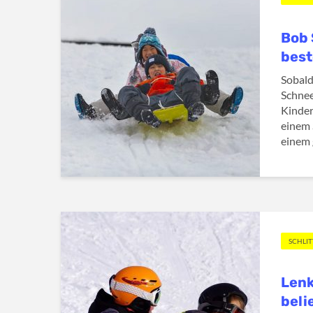
Bob 
best
Sobald
Schnee 
Kinde
einem 
einem 
SCHLI
Lenk
beli