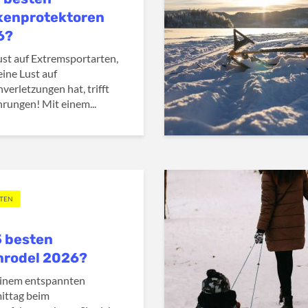
kenprotektoren
6?
st auf Extremsportarten,
eine Lust auf
verletzungen hat, trifft
rungen! Mit einem...
TTEN
5 besten
nrodel 2026?
einem entspannten
ittag beim