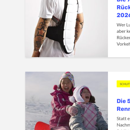
Rüc
202
Wer Lu
aber k
Rücken
Vorkeh
SCHLI
Die 
Ren
Statt 
Nachm