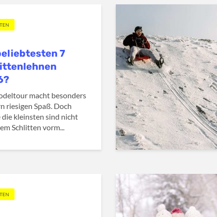
TTEN
beliebtesten 7
ittenlehnen
6?
odeltour macht besonders
n riesigen Spaß. Doch
 die kleinsten sind nicht
dem Schlitten vorm...
TTEN