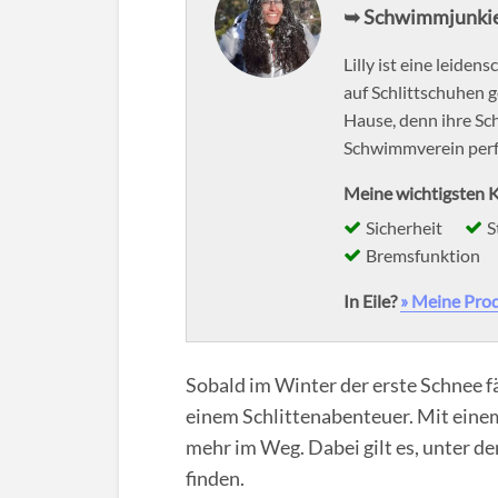
➥ Schwimmjunkie
Lilly ist eine leiden
auf Schlittschuhen g
Hause, denn ihre Sc
Schwimmverein perfe
Meine wichtigsten K
Sicherheit
S
Bremsfunktion
In Eile?
» Meine Pro
Sobald im Winter der erste Schnee f
einem Schlittenabenteuer. Mit eine
mehr im Weg. Dabei gilt es, unter d
finden.