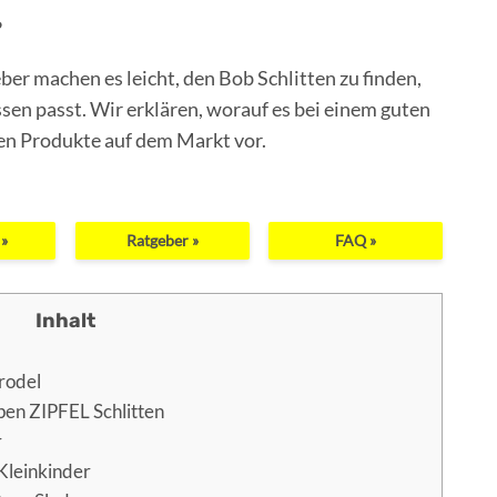
?
er machen es leicht, den Bob Schlitten zu finden,
sen passt. Wir erklären, worauf es bei einem guten
en Produkte auf dem Markt vor.
 »
Ratgeber »
FAQ »
rodel
pen ZIPFEL Schlitten
r
Kleinkinder