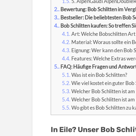
1.5.
5. AlpenGaudi AlpenDoubleR
2.
Bewertung: Bob Schlitten im Verg
3.
Bestseller: Die beliebtesten Bob S
4.
Bob Schlitten kaufen: So treffen Si
4.1.
Art: Welche Bobschlitten Art 
4.2.
Material: Woraus sollte ein B
4.3.
Eignung: Wer kann den Bob Sc
4.4.
Features: Welche Extras wer
5.
FAQ: Häufige Fragen und Antworte
5.1.
Was ist ein Bob Schlitten?
5.2.
Wie viel kostet ein guter Bob 
5.3.
Welcher Bob Schlitten ist am
5.4.
Welcher Bob Schlitten ist am
5.5.
Wo gibt es Bob Schlitten zu k
In Eile? Unser Bob Schli