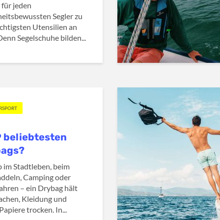
 für jeden
heitsbewussten Segler zu
chtigsten Utensilien an
Denn Segelschuhe bilden...
RSPORT
9 beliebtesten
bags?
b im Stadtleben, beim
ddeln, Camping oder
ahren – ein Drybag hält
chen, Kleidung und
Papiere trocken. In...