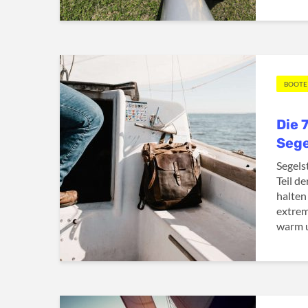
BOOTE
Die 
Sege
Segelst
Teil d
halten
extre
warm u