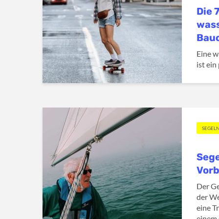
Die 
was
Bau
Eine w
ist ein
SEGEL
Sege
Vorb
Der Ge
der Wel
eine T
einem 