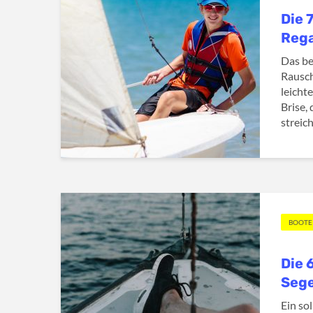
Die 
Reg
Das be
Rausch
leicht
Brise, 
streich
BOOTE
Die 
Seg
Ein so