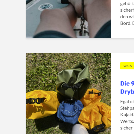
gehört
sicher
den wi
Bord. 
WASSE
Die 
Dry
Egal o
Stehpa
Kajakf
Wertsa
sicher 