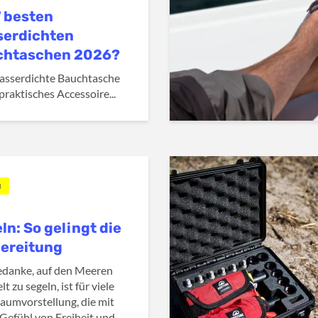
7 besten
serdichten
chtaschen 2026?
asserdichte Bauchtasche
 praktisches Accessoire...
N
ln: So gelingt die
ereitung
danke, auf den Meeren
t zu segeln, ist für viele
raumvorstellung, die mit
Gefühl von Freiheit und