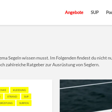
Angebote
SUP
Poo
ema Segeln wissen musst. Im Folgenden findest du nicht n
uch zahlreiche Ratgeber zur Ausrüstung von Seglern.
ENKE
KLEIDUNG
N
STRAND
SUP
USRÜSTUNG
SURFEN