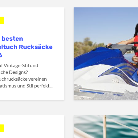
N
7 besten
ltuch Rucksäcke
6
uf Vintage-Stil und
sche Designs?
uchrucksäcke vereinen
tismus und Stil perfekt....
N