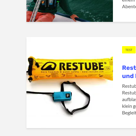
Abente
TEST
Rest
und 
Restub
Restube
aufbla
klein g
Begleit