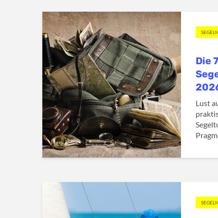
SEGEL
Die 
Sege
202
Lust a
prakti
Segelt
Pragma
SEGEL