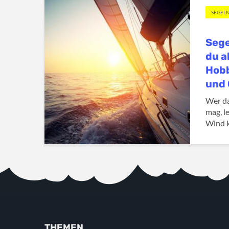
SEGEL
Sege
du a
Hobb
und 
Wer da
mag, l
Wind k
THEMEN