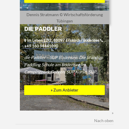
Dennis Stratmann © Wirtschaftsförderung
Tübingen
DIE PADDLER
Im Lehen 12/2, 88097 Eriskirch / Bodensee
+49 160 94441090
die Paddler – SUP Bodensee. Die Stand up
Paddling Schule am Bodensee im
Campingpark Gohren. SUP Kurse, SUP...
» Zum Anbieter
»
Nach oben