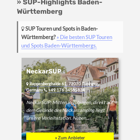
» SUP-Highlights Baden-
Württemberg
SUP Touren und Spots in Baden-
Württemberg?
» Die besten SUP Touren
und Spots Baden-Württembergs.
NeckarSUP
Rappenberghalde 61, 72070 Tübingen,
Germany
+49 176 34585834
NeckarSUP: Mitten in Tübingen, direkt auf
dem Gelände des Neckarcamping liegt
unsere Verleihstation. Neben...
» Zum Anbieter