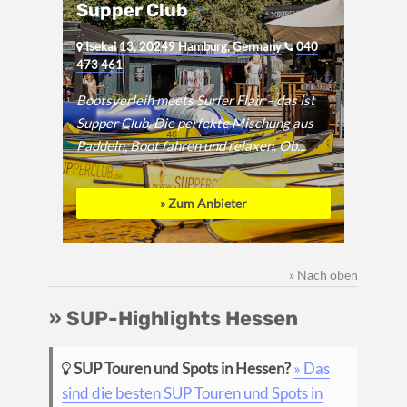
Supper Club
Isekai 13, 20249 Hamburg, Germany
040
473 461
Bootsverleih meets Surfer Flair – das ist
Supper Club. Die perfekte Mischung aus
Paddeln, Boot fahren und relaxen. Ob...
» Zum Anbieter
» Nach oben
» SUP-Highlights Hessen
SUP Touren und Spots in Hessen?
» Das
sind die besten SUP Touren und Spots in