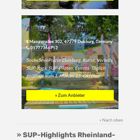
ALOHA SUP-Station
Masurenallee 302, 47279 Duisburg, Germany
01777366752
SechsSeenPlatte Duisburg. Kurse, Verleih,
SUP-Yoga, SUP-Pilates, Events. Täglich
geöffnet vom 1. Mai bis 15. Oktober
» Zum Anbieter
» Nach oben
» SUP-Highlights Rheinland-