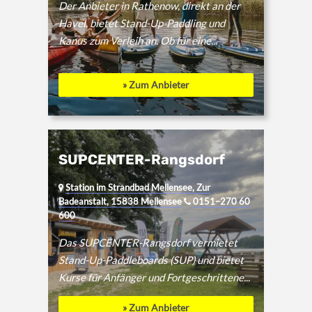
Der Anbieter in Rathenow, direkt an der
Havel, bietet Stand-Up-Paddling und
Kanus zum Verleih an. Ob für eine...
» Zum Anbieter
SUPCENTER-Rangsdorf
Station im Strandbad Mellensee, Zur
Badeanstalt, 15838 Mellensee
0151–270 60
600
Das SUPCENTER-Rangsdorf vermietet
Stand-Up-Paddleboards (SUP) und bietet
Kurse für Anfänger und Fortgeschrittene...
» Zum Anbieter