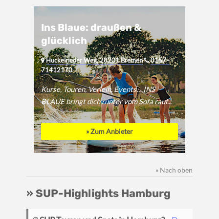
Ins Blaue: draußen &
glücklich
Huckelrieder Weg, 28201 Bremen
0157–
71412170
Kurse, Touren, Verleih, Events… INS
BLAUE bringt dich runter vom Sofa rauf...
» Zum Anbieter
» Nach oben
» SUP-Highlights Hamburg