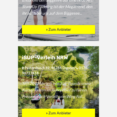
Entdecke den Biggesee auf eine neue Art!
StandUp Paddling ist der Megatrend, den
ihr auch bei uns auf dem Biggesee...
» Zum Anbieter
iSUP-Verleih NRW
Pastorsbusch 42, 46284 Dorsten
0176
96727418
Seit 2013 Verleih von SUP Boards sowie
Kurse/Touren im Ruhrgebiet zu fairen
Preisen. Auch Verleih von Wing Foil...
» Zum Anbieter