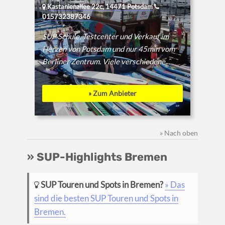
Kastanienallee 22c, 14471 Potsdam
015732387346
SUP Schule, Testcenter und Verkauf im
Herzen von Potsdam und nur 45min vom
Berliner Zentrum. Viele verschiedene...
» Zum Anbieter
» Nach oben
» SUP-Highlights Bremen
SUP Touren und Spots in Bremen?
» Das
sind die besten SUP Touren und Spots in
Bremen.