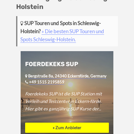
Holstein
SUP Touren und Spots in Schleswig-
Holstein?
» Die besten SUP Touren und
Spots Schleswig-Holstein.
FOERDEKEKS SUP
Bergstraße 8a, 24340 Eckernförde, Germany
+49 1515 2195859
Foerdekeks SUP ist die SUP Station mit
Verleih und Testcenter in Eckern-förde.
Hier gibt es ganzjährig SUP Kurse der...
» Zum Anbieter