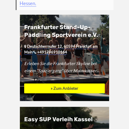
Hessen.
Frankfurter Stand-Up-
Paddling Sportverein e.V.
Deutschherrnufer 12, 60594 Frankfurt am
Main
+491796910164
Erleben Sie die Frankfurter Skyline bei
einem “Spaziergang” über Mainwasser....
» Zum Anbieter
Easy SUP Verleih Kassel