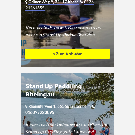
Grüner Weg 9, 34117 Kassel
0176
91461855
Bei Easy SUP Verleih Kassel kann man
easy ein Stand-Up-Paddle über den...
» Zum Anbieter
Stand Up Paddling
Rheingau
Rheinuferweg 1, 65366 Geisenheim
016097223895
Immer noch ein Geheim-Tipp am Rhein für
Stand Up Paddling, gute Laune und...