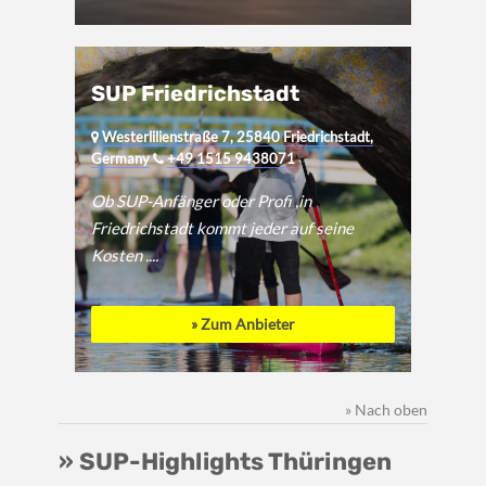
SUP Friedrichstadt
Westerlilienstraße 7, 25840 Friedrichstadt,
Germany
+49 1515 9438071
Ob SUP-Anfänger oder Profi ,in
Friedrichstadt kommt jeder auf seine
Kosten ....
» Zum Anbieter
» Nach oben
» SUP-Highlights Thüringen