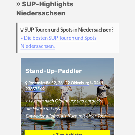
» SUP-Highlights
Niedersachsen
SUP Touren und Spots in Niedersachsen?
» Die besten SUP Touren und Spots
Niedersachsen.
Stand-Up-Paddler
Rosenstraße 52, 26122 Oldenburg
0441
93657569
>>Komm nach Oldenburg und entdecke
die Hunte mit uns.
Entweder alleine, als Kurs, mit einer Tour...
» Zum Anbieter