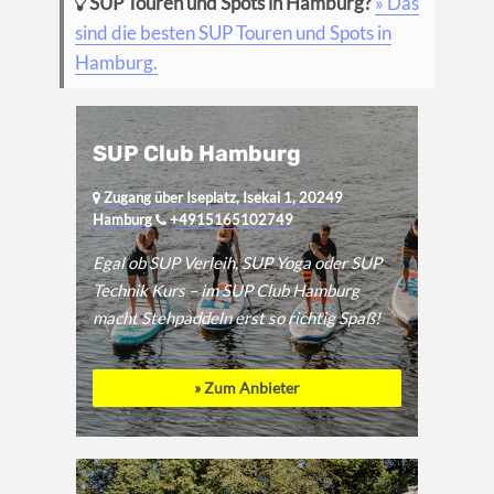
SUP Touren und Spots in Hamburg?
» Das
sind die besten SUP Touren und Spots in
Hamburg.
SUP Club Hamburg
Zugang über Iseplatz, Isekai 1, 20249
Hamburg
+4915165102749
Egal ob SUP Verleih, SUP Yoga oder SUP
Technik Kurs – im SUP Club Hamburg
macht Stehpaddeln erst so richtig Spaß!
» Zum Anbieter