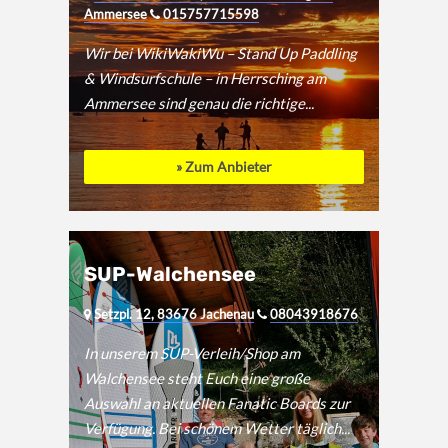
Ammersee
015757715598
Wir bei WikiWakiWu – Stand Up Paddling
& Windsurfschule – in Herrsching am
Ammersee sind genau die richtige...
» Zum Anbieter
SUP-Walchensee
Setzpl. 12, 83676 Jachenau
08043918676
In unserem SUP-Verleih/Shop am
Walchensee steht Euch eine große
Auswahl an aktuellen Fanatic Boards zur
Verfügung. Bei schönem Wetter täglich...