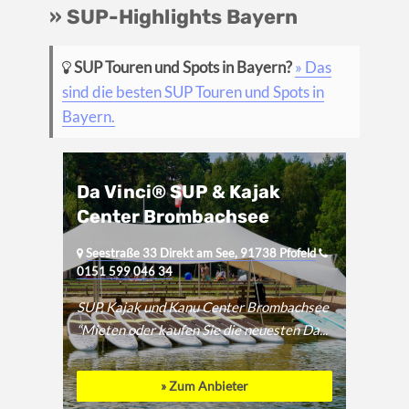
» SUP-Highlights Bayern
SUP Touren und Spots in Bayern?
» Das
sind die besten SUP Touren und Spots in
Bayern.
Da Vinci® SUP & Kajak
Center Brombachsee
Seestraße 33 Direkt am See, 91738 Pfofeld
0151 599 046 34
SUP, Kajak und Kanu Center Brombachsee
“Mieten oder kaufen Sie die neuesten Da...
» Zum Anbieter