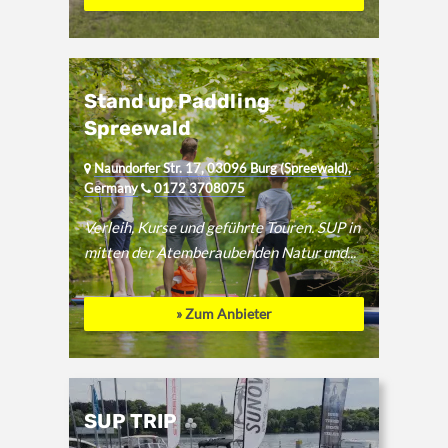
Stand up Paddling
Spreewald
Naundorfer Str. 17, 03096 Burg (Spreewald),
Germany
0172 3708075
Verleih, Kurse und geführte Touren. SUP in
mitten der Atemberaubenden Natur und...
» Zum Anbieter
SUP TRIP