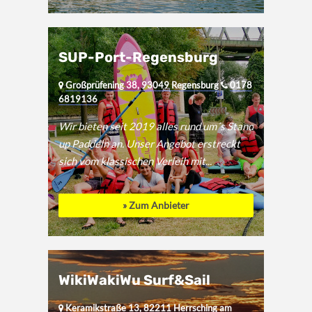
SUP-Port-Regensburg
Großprüfening 38, 93049 Regensburg
0178
6819136
Wir bieten seit 2019 alles rund um´s Stand
up Paddeln an. Unser Angebot erstreckt
sich vom klassischen Verleih mit...
» Zum Anbieter
WikiWakiWu Surf&Sail
Keramikstraße 13, 82211 Herrsching am