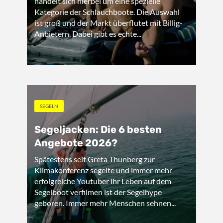
handelt sich hierbei um eine spezielle
Kategorie der Schlauchboote. Die Auswahl
ist groß und der Markt überflutet mit Billig-
Anbietern. Dabei gibt es echte...
SEGELN
Segeljacken: Die 6 besten
Angebote 2026?
Spätestens seit Greta Thunberg zur
Klimakonferenz segelte und immer mehr
erfolgreiche Youtuber ihr Leben auf dem
Segelboot verfilmen ist der Segelhype
geboren. Immer mehr Menschen sehnen...