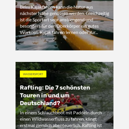
Beim Kajakfahren kann die Natur aus
nächster Nähe genossen werden. Gleichzeitig
ist die Sportart sehr anstrengend und
besonders für den Oberkörper ein gutes
Workout. Kajak fahren lernen oder zur...
WASSERSPORT
Rafting: Die 7 schönsten
Touren in und um
Deutschland?
In einem Schlauchboot mit Paddeln durch
einen Wildwasserfluss zu fahren, klingt
erstmal ziemlich abenteuerlich. Rafting ist