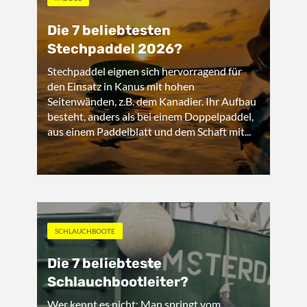
Die 7 beliebtesten
Stechpaddel 2026?
Stechpaddel eignen sich hervorragend für
den Einsatz in Kanus mit hohen
Seitenwänden, z.B. dem Kanadier. Ihr Aufbau
besteht, anders als bei einem Doppelpaddel,
aus einem Paddelblatt und dem Schaft mit...
SCHLAUCHBOOTE
Die 7 beliebteste
Schlauchbootleiter?
Wer kennt es nicht: Man springt vom