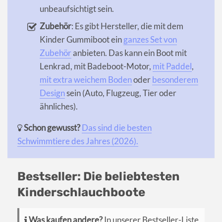
unbeaufsichtigt sein.
Zubehör
: Es gibt Hersteller, die mit dem
Kinder Gummiboot ein
ganzes Set von
Zubehör
anbieten. Das kann ein Boot mit
Lenkrad, mit Badeboot-Motor,
mit Paddel
,
mit extra weichem Boden
oder
besonderem
Design
sein (Auto, Flugzeug, Tier oder
ähnliches).
Schon gewusst?
Das sind die besten
Schwimmtiere des Jahres (2026).
Bestseller: Die beliebtesten
Kinderschlauchboote
Was kaufen andere?
In unserer Bestseller-Liste