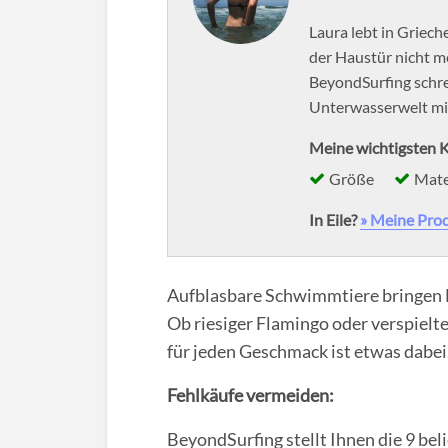
Laura lebt in Griec
der Haustür nicht me
BeyondSurfing schrei
Unterwasserwelt mit
Meine wichtigsten K
Größe
Mate
In Eile?
» Meine Pro
Aufblasbare Schwimmtiere bringen
Ob riesiger Flamingo oder verspielt
für jeden Geschmack ist etwas dabei
Fehlkäufe vermeiden:
BeyondSurfing stellt Ihnen die 9 be