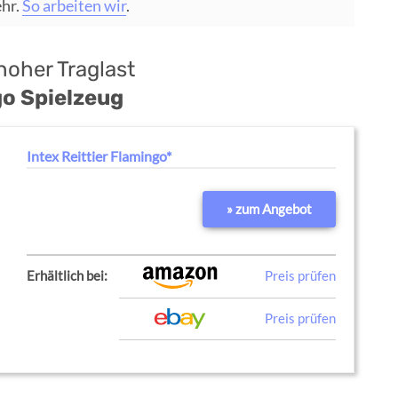
ehr.
So arbeiten wir
.
oher Traglast
go Spielzeug
Intex Reittier Flamingo*
» zum Angebot
Erhältlich bei:
Preis prüfen
Preis prüfen