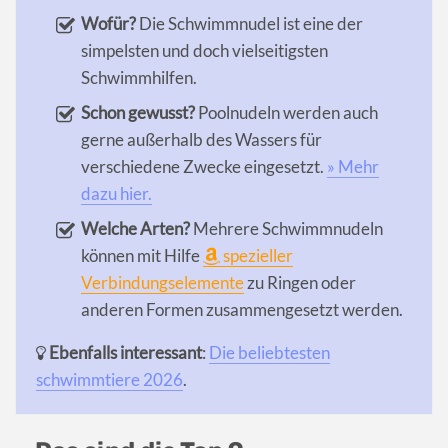
Wofür?
Die Schwimmnudel ist eine der
simpelsten und doch vielseitigsten
Schwimmhilfen.
Schon gewusst?
Poolnudeln werden auch
gerne außerhalb des Wassers für
verschiedene Zwecke eingesetzt.
» Mehr
dazu hier.
Welche Arten?
Mehrere Schwimmnudeln
können mit Hilfe
spezieller
Verbindungselemente
zu Ringen oder
anderen Formen zusammengesetzt werden.
Ebenfalls interessant
:
Die beliebtesten
schwimmtiere 2026
.