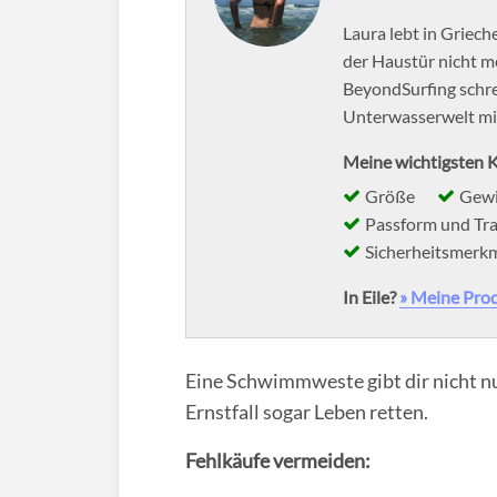
Laura lebt in Griec
der Haustür nicht me
BeyondSurfing schrei
Unterwasserwelt mit
Meine wichtigsten K
Größe
Gewi
Passform und Tr
Sicherheitsmerk
In Eile?
» Meine Pro
Eine Schwimmweste gibt dir nicht nu
Ernstfall sogar Leben retten.
Fehlkäufe vermeiden: