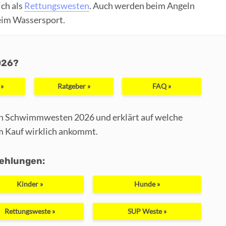
ch als
Rettungswesten
. Auch werden beim Angeln
eim Wassersport.
026?
 »
Ratgeber »
FAQ »
en Schwimmwesten 2026 und erklärt auf welche
m Kauf wirklich ankommt.
ehlungen:
Kinder »
Hunde »
Rettungsweste »
SUP Weste »