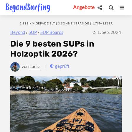
Angebote
5.813 KM GEPADDELT | 3 SONNENBRÄNDE | 1,7M+ LESER
Beyond
/
SUP
/
SUP Boards
1. Sep. 2024
Die 9 besten SUPs in
Holzoptik 2026?
geprüft
von
Laura
|