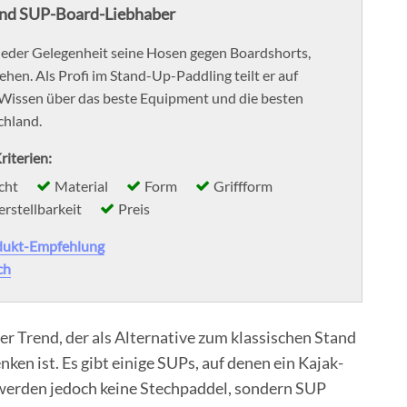
und SUP-Board-Liebhaber
 jeder Gelegenheit seine Hosen gegen Boardshorts,
hen. Als Profi im Stand-Up-Paddling teilt er auf
Wissen über das beste Equipment und die besten
chland.
riterien:
cht
Material
Form
Griffform
erstellbarkeit
Preis
dukt-Empfehlung
ch
er Trend, der als Alternative zum klassischen Stand
en ist. Es gibt einige SUPs, auf denen ein Kajak-
 werden jedoch keine Stechpaddel, sondern SUP