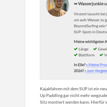
➥ Wasserjunkie 
Vinzent tauscht bei
um aufs Wasser zu ge
BeyondSurfing sein 
SUP-Spots in Deuts
Meine wichtigsten K
Länge
Gewi
Blattform
V
In Eile?
» Meine Pro
2026?
» zum Verglei
Kajakfahren mit dem SUP ist ein neu
Up Paddling gar nicht mehr wegzudenk
Sitz montiert werden kann. Hierfür