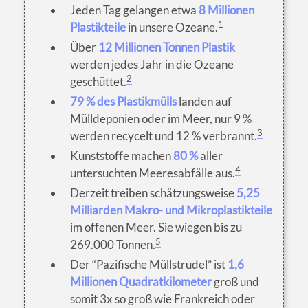
Jeden Tag gelangen etwa
8 Millionen
1
Plastikteile
in unsere Ozeane.
Über
12 Millionen Tonnen Plastik
werden jedes Jahr in die Ozeane
2
geschüttet.
79 % des Plastikmülls
landen auf
Mülldeponien oder im Meer, nur 9 %
3
werden recycelt und 12 % verbrannt.
Kunststoffe machen
80 %
aller
4
untersuchten Meeresabfälle aus.
Derzeit treiben schätzungsweise
5,25
Milliarden Makro- und Mikroplastikteile
im offenen Meer. Sie wiegen bis zu
5
269.000 Tonnen.
Der “Pazifische Müllstrudel” ist
1,6
Millionen Quadratkilometer
groß und
somit 3x so groß wie Frankreich oder