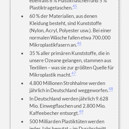
ebenfalls 6 % Plastikflaschen und 5 %
45
Plastiktragetaschen.
60 % der Materialien, aus denen
Kleidung besteht, sind Kunststoffe
(Nylon, Acryl, Polyester usw.). Bei einer
normalen Wäsche fallen etwa 700.000
46
Mikroplastikfasern an.
35 % aller primären Kunststoffe, die in
unsere Ozeane gelangen, stammen aus
Textilien – was sie zur größten Quelle für
47
Mikroplastik macht.
4.800 Millionen Strohhalme werden
48
jährlich in Deutschland weggeworfen.
In Deutschland werden jährlich 9.628
Mio. Einwegflaschen und 2.800 Mio.
49
Kaffeebecher entsorgt.
500 Milliarden Plastiktüten werden
jedes Jahr benutzt – im Durchschnitt