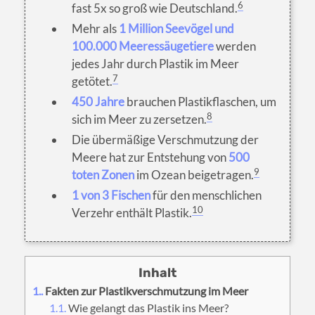
6
fast 5x so groß wie Deutschland.
Mehr als
1 Million Seevögel und
100.000 Meeressäugetiere
werden
jedes Jahr durch Plastik im Meer
7
getötet.
450 Jahre
brauchen Plastikflaschen, um
8
sich im Meer zu zersetzen.
Die übermäßige Verschmutzung der
Meere hat zur Entstehung von
500
9
toten Zonen
im Ozean beigetragen.
1 von 3 Fischen
für den menschlichen
10
Verzehr enthält Plastik.
1.
Fakten zur Plastikverschmutzung im Meer
1.1.
Wie gelangt das Plastik ins Meer?