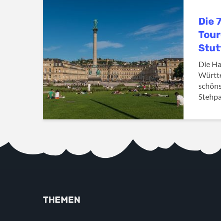
Die 
Tour
Stut
Die Ha
Württe
schöns
Stehpa
THEMEN