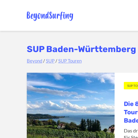
SUP Baden-Württemberg
Beyond
/
SUP
/
SUP Touren
SUP T
Die 
Tour
Bad
Das dr
für St