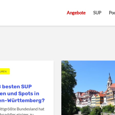
Angebote
SUP
Poo
OUREN
8 besten SUP
en und Spots in
en-Württemberg?
ittgrößte Bundesland hat
ehpaddler einiges zu