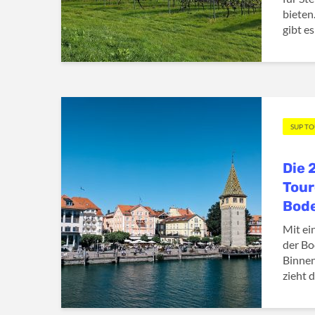
bieten
gibt es
SUP T
Die 
Tour
Bod
Mit ei
der Bo
Binnen
zieht 