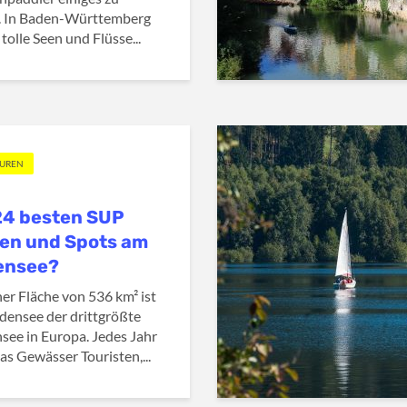
. In Baden-Württemberg
 tolle Seen und Flüsse...
OUREN
24 besten SUP
en und Spots am
ensee?
ner Fläche von 536 km² ist
densee der drittgrößte
see in Europa. Jedes Jahr
das Gewässer Touristen,...