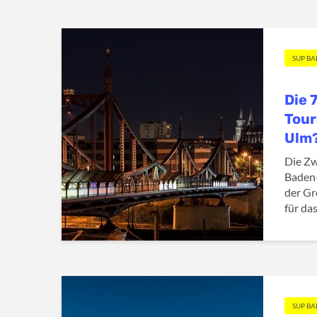
SUP B
Die 
Tour
Ulm
Die Zw
Baden-
der Gr
für das
SUP B