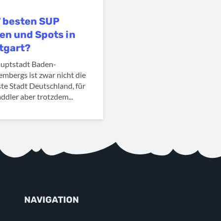
7 besten SUP
en und Spots in
tgart?
uptstadt Baden-
mbergs ist zwar nicht die
te Stadt Deutschland, für
ddler aber trotzdem...
NAVIGATION