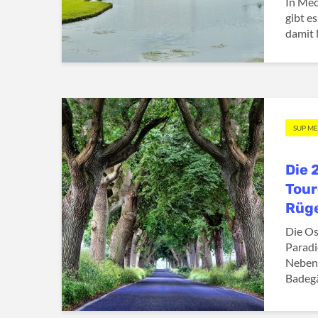
In Me
gibt e
damit 
SUP M
Die 
Tour
Rüg
Die Os
Paradi
Neben 
Badegäs