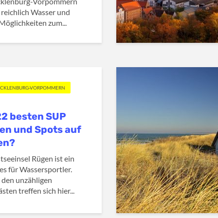
cklenburg-Vorpommern
s reichlich Wasser und
Möglichkeiten zum...
ECKLENBURG-VORPOMMERN
22 besten SUP
en und Spots auf
en?
tseeinsel Rügen ist ein
es für Wassersportler.
den unzähligen
ten treffen sich hier...