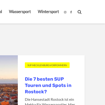
l
Wassersport
Wintersport
SUP MECKLENBURG-VORPOMMERN
Die 7 besten SUP
Touren und Spots in
Rostock?
Die Hansestadt Rostock ist ein
Mekka für Wassersportler. Hier