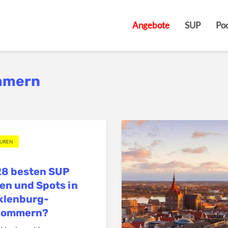
Angebote
SUP
Poo
mmern
OUREN
28 besten SUP
en und Spots in
klenburg-
pommern?