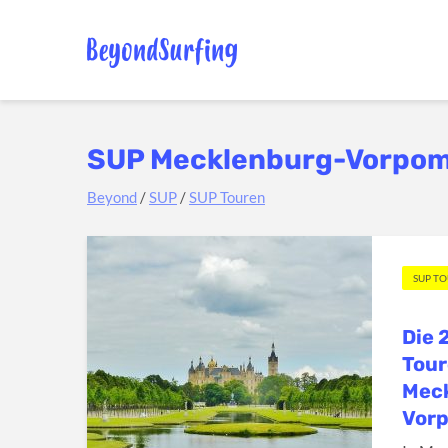
SUP Mecklenburg-Vorpo
Beyond
/
SUP
/
SUP Touren
SUP T
Die 
Tour
Mec
Vor