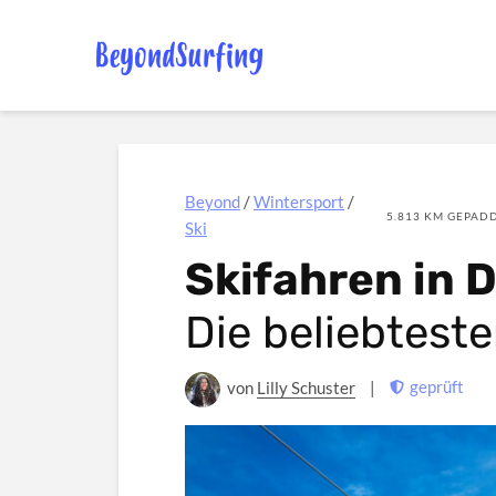
Beyond
/
Wintersport
/
5.813 KM GEPADD
Ski
Skifahren in 
Die beliebteste
geprüft
von
Lilly Schuster
|