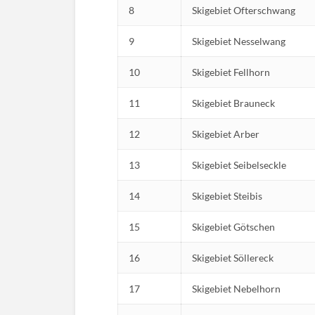
8
Skigebiet Ofterschwang
9
Skigebiet Nesselwang
10
Skigebiet Fellhorn
11
Skigebiet Brauneck
12
Skigebiet Arber
13
Skigebiet Seibelseckle
14
Skigebiet Steibis
15
Skigebiet Götschen
16
Skigebiet Söllereck
17
Skigebiet Nebelhorn