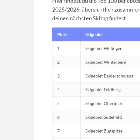
Hier findest du die Top 100 beliebte
2025/2026, übersichtlich zusammenge
deinen nächsten Skitag findest.
Platz
Skigebiet
1
Skigebiet Willingen
2
Skigebiet Winterberg
3
Skigebiet Balderschwang
4
Skigebiet Feldberg
5
Skigebiet Oberjoch
6
Skigebiet Sudelfeld
7
Skigebiet Zugspitze