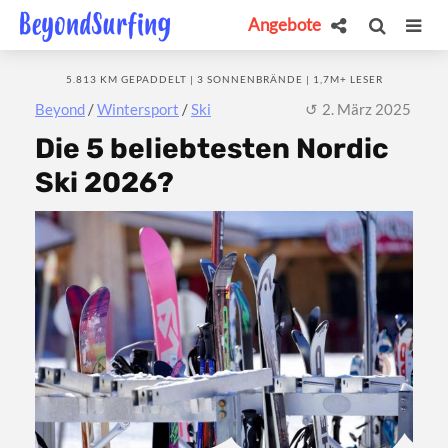
Angebote
5.813 KM GEPADDELT | 3 SONNENBRÄNDE | 1,7M+ LESER
Beyond
/
Wintersport
/
Ski
2. März 2025
Die 5 beliebtesten Nordic
Ski 2026?