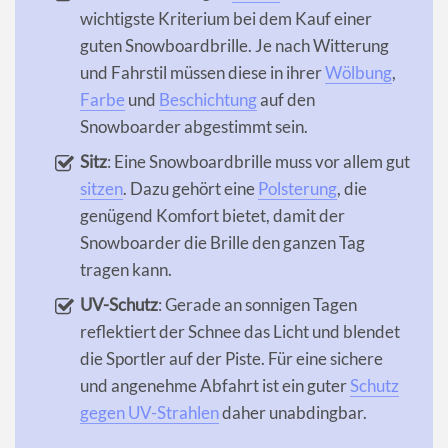
wichtigste Kriterium bei dem Kauf einer
guten Snowboardbrille. Je nach Witterung
und Fahrstil müssen diese in ihrer
Wölbung
,
Farbe
und
Beschichtung
auf den
Snowboarder abgestimmt sein.
Sitz
: Eine Snowboardbrille muss vor allem gut
sitzen
. Dazu gehört eine
Polsterung
, die
genügend Komfort bietet, damit der
Snowboarder die Brille den ganzen Tag
tragen kann.
UV-Schutz
: Gerade an sonnigen Tagen
reflektiert der Schnee das Licht und blendet
die Sportler auf der Piste. Für eine sichere
und angenehme Abfahrt ist ein guter
Schutz
gegen UV-Strahlen
daher unabdingbar.