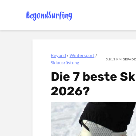
Beyond
/
Wintersport
/
5.813 KM GEPADD
Skiausrüstung
Die 7 beste S
2026?