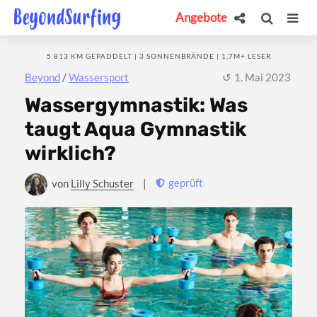
Angebote
5.813 KM GEPADDELT | 3 SONNENBRÄNDE | 1,7M+ LESER
Beyond
/
Wassersport
1. Mai 2023
Wassergymnastik: Was
taugt Aqua Gymnastik
wirklich?
geprüft
von
Lilly Schuster
|