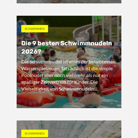
SCHWIMMEN
Die 9 besten Schwimmnudeln
2026?
Die Schwimmnudel ist eines der beliebtesten
Wasserspielzeuge. Tatsächlich ist die simple
Poolnudel aber noch viel mehr als nur ein
spaßiger Zeitvertreib für Kinder. Die
Vielseitigkeit von Schwimmnudeln:...
SCHWIMMEN