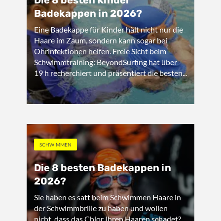
Die 8 besten Kinder
Badekappen in 2026?
Eine Badekappe für Kinder hält nicht nur die
Haare im Zaum, sondern kann sogar bei
Ohrinfektionen helfen. Freie Sicht beim
Schwimmtraining: BeyondSurfing hat über
19 h recherchiert und präsentiert die besten...
SCHWIMMEN
Die 8 besten Badekappen in
2026?
Sie haben es satt beim Schwimmen Haare in
der Schwimmbrille zu haben und wollen
nicht, dass das Chlor Ihren Haaren schadet?