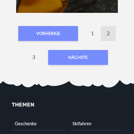
1
2
VORHERIGE
3
NÄCHSTE
THEMEN
Geschenke
Skifahren