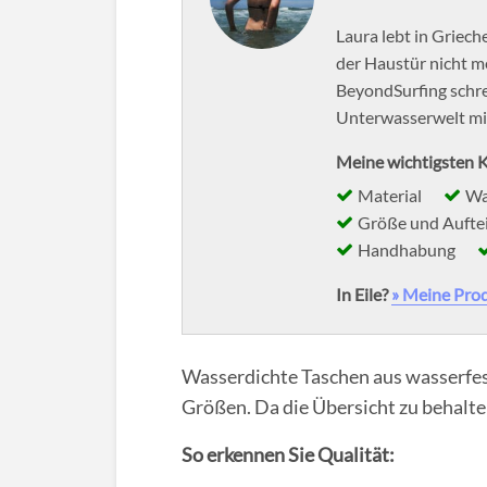
Laura lebt in Griec
der Haustür nicht me
BeyondSurfing schrei
Unterwasserwelt mit
Meine wichtigsten K
Material
Wa
Größe und Aufte
Handhabung
In Eile?
» Meine Pro
Wasserdichte Taschen aus wasserfest
Größen. Da die Übersicht zu behalten 
So erkennen Sie Qualität: