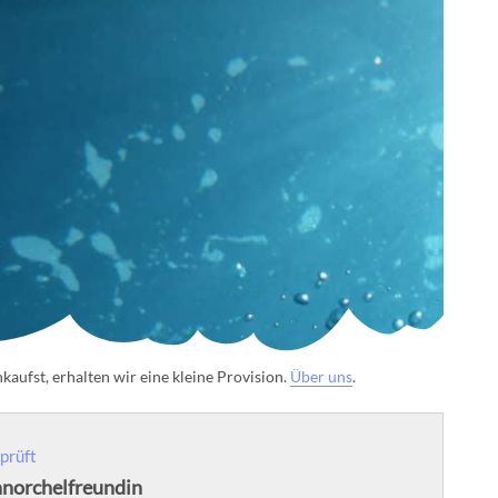
aufst, erhalten wir eine kleine Provision.
Über uns
.
prüft
hnorchelfreundin