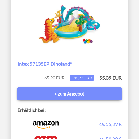
Intex 57135EP Dinoland*
65,90 EUR
55,39 EUR
−10,51 EUR
» zum Angebot
Erhältlich bei:
ca. 55,39 €
ca. 59,99 €