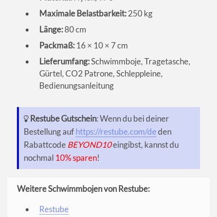
Maximale Belastbarkeit:
250 kg
Länge:
80 cm
Packmaß:
16 × 10 × 7 cm
Lieferumfang:
Schwimmboje, Tragetasche,
Gürtel, CO2 Patrone, Schleppleine,
Bedienungsanleitung
Restube Gutschein
: Wenn du bei deiner
Bestellung auf
https://restube.com/de
den
Rabattcode
BEYOND10
eingibst, kannst du
nochmal
10% sparen
!
Weitere Schwimmbojen von Restube:
Restube