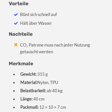
Vorteile
Bläst sich schnell auf
Hält über Wasser
Nachteile
CO₂ Patrone muss nach jeder Nutzung
getauscht werden
Merkmale
Gewicht:
315 g
Material:
Nylon, TPU
Belastbarkeit:
ab 40 kg
Länge:
40 cm
Packmaß:
12 × 10 × 7 cm