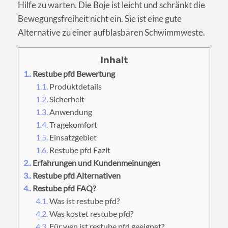
Hilfe zu warten. Die Boje ist leicht und schränkt die
Bewegungsfreiheit nicht ein. Sie ist eine gute
Alternative zu einer aufblasbaren Schwimmweste.
1.
Restube pfd Bewertung
1.1.
Produktdetails
1.2.
Sicherheit
1.3.
Anwendung
1.4.
Tragekomfort
1.5.
Einsatzgebiet
1.6.
Restube pfd Fazit
2.
Erfahrungen und Kundenmeinungen
3.
Restube pfd Alternativen
4.
Restube pfd FAQ?
4.1.
Was ist restube pfd?
4.2.
Was kostet restube pfd?
4.3.
Für wen ist restube pfd geeignet?