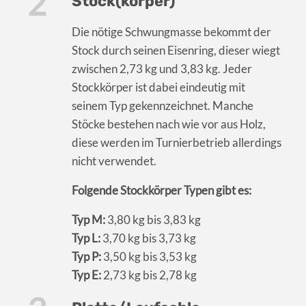
Stock(körper)
Die nötige Schwungmasse bekommt der
Stock durch seinen Eisenring, dieser wiegt
zwischen 2,73 kg und 3,83 kg. Jeder
Stockkörper ist dabei eindeutig mit
seinem Typ gekennzeichnet. Manche
Stöcke bestehen nach wie vor aus Holz,
diese werden im Turnierbetrieb allerdings
nicht verwendet.
Folgende Stockkörper Typen gibt es:
Typ M:
3,80 kg bis 3,83 kg
Typ L:
3,70 kg bis 3,73 kg
Typ P:
3,50 kg bis 3,53 kg
Typ E:
2,73 kg bis 2,78 kg