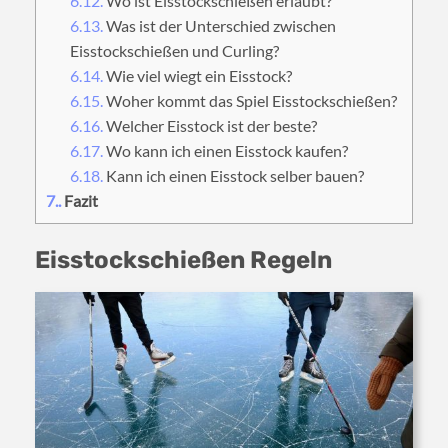
6.12.
Wo ist Eisstockschießen erlaubt?
6.13.
Was ist der Unterschied zwischen
Eisstockschießen und Curling?
6.14.
Wie viel wiegt ein Eisstock?
6.15.
Woher kommt das Spiel Eisstockschießen?
6.16.
Welcher Eisstock ist der beste?
6.17.
Wo kann ich einen Eisstock kaufen?
6.18.
Kann ich einen Eisstock selber bauen?
7.
Fazit
Eisstockschießen Regeln