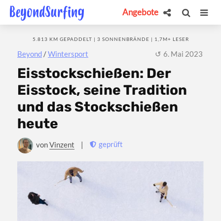
Angebote
5.813 KM GEPADDELT | 3 SONNENBRÄNDE | 1,7M+ LESER
Beyond
/
Wintersport
6. Mai 2023
Eisstockschießen: Der
Eisstock, seine Tradition
und das Stockschießen
heute
geprüft
von
Vinzent
|