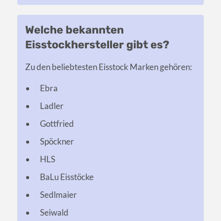
Welche bekannten
Eisstockhersteller gibt es?
Zu den beliebtesten Eisstock Marken gehören:
Ebra
Ladler
Gottfried
Spöckner
HLS
BaLu Eisstöcke
Sedlmaier
Seiwald