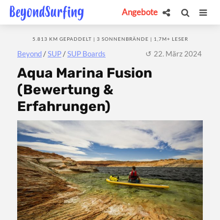
Angebote
5.813 KM GEPADDELT | 3 SONNENBRÄNDE | 1,7M+ LESER
Beyond
/
SUP
/
SUP Boards
22. März 2024
Aqua Marina Fusion
(Bewertung &
Erfahrungen)