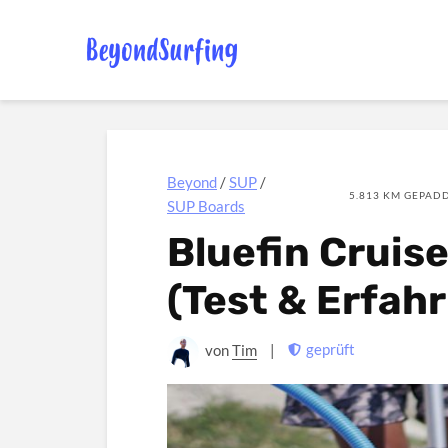
Beyond
/
SUP
/
5.813 KM GEPADD
SUP Boards
Bluefin Cruis
(Test & Erfah
geprüft
von
Tim
|