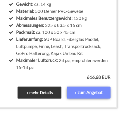
Gewicht:
ca. 14 kg
Material:
500 Denier PVC-Gewebe
Maximales Benutzergewicht:
130 kg
Abmessungen:
325 x 83.5 x 16 cm
Packmaß:
ca. 100 x 50 x 45 cm
Lieferumfang:
SUP Board, Fiberglas Paddel,
Luftpumpe, Finne, Leash, Transportrucksack,
GoPro Halterung, Kajak Umbau Kit
Maximaler Luftdruck:
28 psi, empfohlen werden
15-18 psi
616,68 EUR
» zum Angebot
» mehr Details