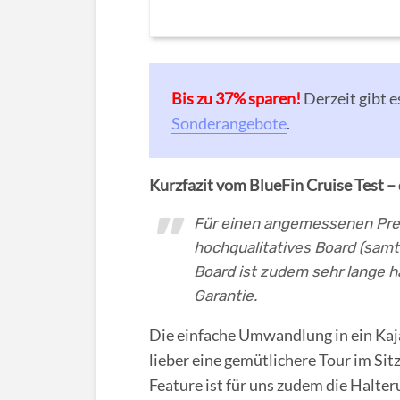
Bis zu 37% sparen!
Derzeit gibt 
Sonderangebote
.
Kurzfazit vom BlueFin Cruise Test –
Für einen angemessenen Prei
hochqualitatives Board (sam
Board ist zudem sehr lange h
Garantie.
Die einfache Umwandlung in ein Kaja
lieber eine gemütlichere Tour im Sit
Feature ist für uns zudem die Halte