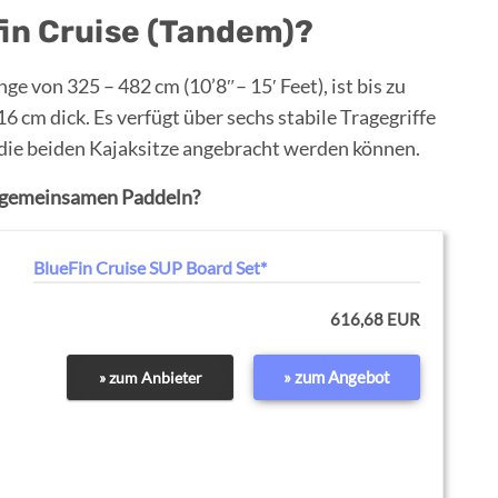
efin Cruise (Tandem)?
ge von 325 – 482 cm (10’8″– 15′ Feet), ist bis zu
 cm dick. Es verfügt über sechs stabile Tragegriffe
 die beiden Kajaksitze angebracht werden können.
m gemeinsamen Paddeln?
BlueFin Cruise SUP Board Set*
616,68 EUR
» zum Angebot
» zum Anbieter