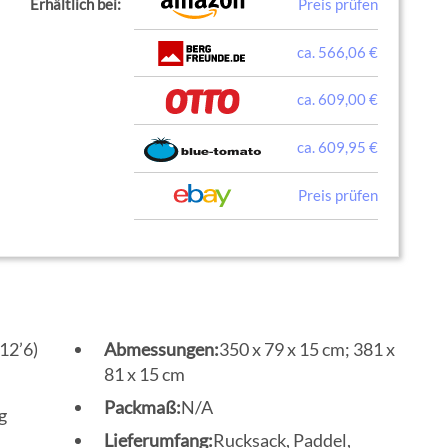
Erhältlich bei:
Preis prüfen
ca. 566,06 €
ca. 609,00 €
ca. 609,95 €
Preis prüfen
(12’6)
Abmessungen:
350 x 79 x 15 cm; 381 x
81 x 15 cm
Packmaß:
N/A
g
Lieferumfang:
Rucksack, Paddel,