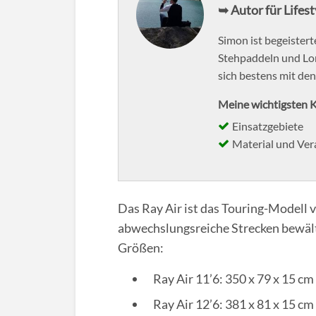
➥ Autor für Lifes
Simon ist begeistert
Stehpaddeln und Lo
sich bestens mit de
Meine wichtigsten K
Einsatzgebiete
Material und Ver
Das Ray Air ist das Touring-Modell 
abwechslungsreiche Strecken bewälti
Größen:
Ray Air 11’6: 350 x 79 x 15 cm
Ray Air 12’6: 381 x 81 x 15 cm