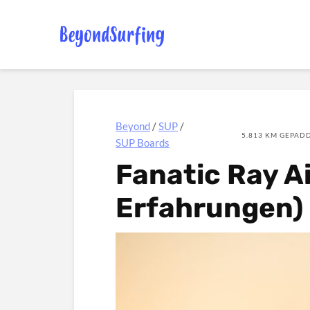
Beyond
/
SUP
/
5.813 KM GEPADD
SUP Boards
Fanatic Ray A
Erfahrungen)