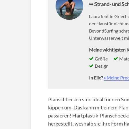
➥ Strand- und Sc
Laura lebt in Griec
der Haustür nicht me
BeyondSurfing schrei
Unterwasserwelt mit
Meine wichtigsten K
Größe
Mate
Design
In Eile?
» Meine Pro
Planschbecken sind ideal für den Som
kippen um. Das kann mit einem Plans
passieren! Hartplastik-Planschbeck
hergestellt, weshalb sie ihre Form 