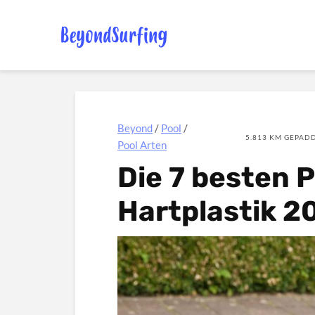
Beyond
/
Pool
/
5.813 KM GEPADD
Pool Arten
Die 7 besten 
Hartplastik 2