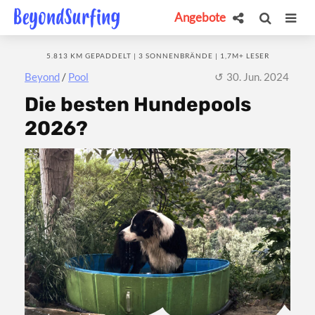
Angebote
5.813 KM GEPADDELT | 3 SONNENBRÄNDE | 1,7M+ LESER
Beyond
/
Pool
30. Jun. 2024
Die besten Hundepools
2026?