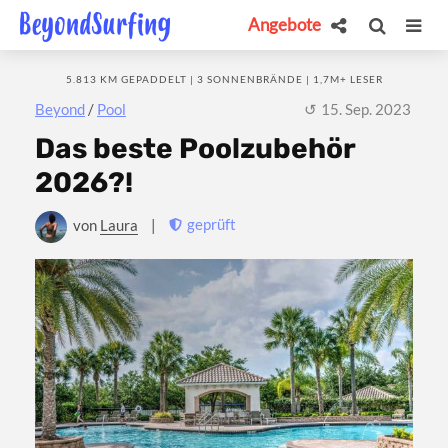
Angebote
5.813 KM GEPADDELT | 3 SONNENBRÄNDE | 1,7M+ LESER
Beyond
/
Pool
15. Sep. 2023
Das beste Poolzubehör
2026?!
geprüft
von
Laura
|