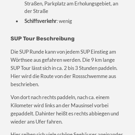
Straßen, Parkplatz am Erholungsgebiet, an
der Straße
Schiffsverkehr
: wenig
SUP Tour Beschreibung
Die SUP Runde kann von jedem SUP Einstieg am
Wörthsee aus gefahren werden. Die 9 km lange
SUP Tour lässt sich in ca. 2 bis 3 Stunden paddeln.
Hier wird die Route von der Rossschwemme aus
beschrieben.
Von dort nach rechts paddeln, nach ca. einem
Kilometer wird links an der Mausinsel vorbei
gepaddelt. Dahinter heißt es rechts abbiegen und
wieder ans Ufer fahren.
Hier reihen sich viele schöne Seehäuser aneinander,