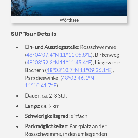
Wörthsee
SUP Tour Details
Ein- und Ausstiegsstelle
: Rossschwemme
(
48°04’07.4″N 11°11’05.8″E
), Birkenweg
(
48°03’52.3″N 11°11’45.4″E
), Liegewiese
Bachern (
48°03’10.7″N 11°09’36.1″E
),
Paradieswinkel (
48°02’46.1″N
11°10’41.7″E
)
Dauer
: ca. 2-3 Std.
Länge
: ca. 9 km
Schwierigkeitsgrad
: einfach
Parkmöglichkeiten
: Parkplatz an der
Rossschwemme, in den umliegenden