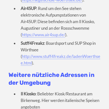
Air4SUP
: Rund um den See stehen
elektronische Aufpumpstationen von
Air4SUP. Diese befinden sich am Il Kiosko,
Augustiner und an der Rossschwemme
(
https://www.air4sup.de/
).
Sutff4Freakz
: Boardsport und SUP Shop in
Wörthsee
(
http://www.stuff4freakz.de/ladenWoerthse
e.html
).
Weitere nützliche Adressen in
der Umgebung
Il Kiosko
: Beliebter Kiosk/Restaurant am
Birkenweg. Hier werden italienische Speisen
angeboten