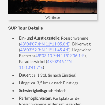
Wörthsee
SUP Tour Details
Ein- und Ausstiegsstelle
: Rossschwemme
(
48°04’07.4″N 11°11’05.8″E
), Birkenweg
(
48°03’52.3″N 11°11’45.4″E
), Liegewiese
Bachern (
48°03’10.7″N 11°09’36.1″E
),
Paradieswinkel (
48°02’46.1″N
11°10’41.7″E
)
Dauer
: ca. 1 Std. (je nach Einstieg)
Länge
: ca. 3,5 km (je nach Einstieg)
Schwierigkeitsgrad
: einfach
Parkmöglichkeiten
: Parkplatz an der
Rossschwemme, in den umliegenden