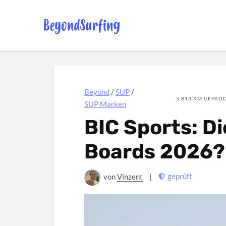
Beyond
/
SUP
/
5.813 KM GEPADD
SUP Marken
BIC Sports: D
Boards 2026?
geprüft
von
Vinzent
|