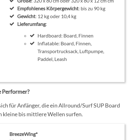
Größe
: 320 x 80 cm oder 320 x 80 x 12 cm cm
Empfohlenes Körpergewicht
: bis zu 90 kg
Gewicht
: 12 kg oder 10,4 kg
Lieferumfang
:
Hardboard: Board, Finnen
Inflatable: Board, Finnen,
Transportrucksack, Luftpumpe,
Paddel, Leash
e Performer?
ch für Anfänger, die ein Allround/Surf SUP Board
 kleine bis mittlere Wellen surfen.
BreezeWing*