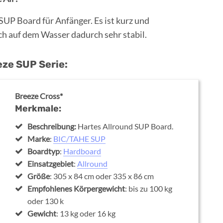
SUP Board für Anfänger. Es ist kurz und
ch auf dem Wasser dadurch sehr stabil.
eze SUP Serie:
Breeze Cross*
Merkmale:
Beschreibung:
Hartes Allround SUP Board.
Marke
:
BIC/TAHE SUP
Boardtyp
:
Hardboard
Einsatzgebiet
:
Allround
Größe
: 305 x 84 cm oder 335 x 86 cm
Empfohlenes Körpergewicht
: bis zu 100 kg
oder 130 k
Gewicht
: 13 kg oder 16 kg