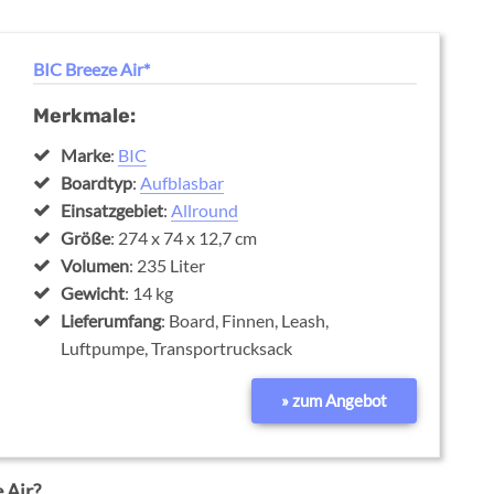
BIC Breeze Air*
Merkmale:
Marke
:
BIC
Boardtyp
:
Aufblasbar
Einsatzgebiet
:
Allround
Größe
: 274 x 74 x 12,7 cm
Volumen
: 235 Liter
Gewicht
: 14 kg
Lieferumfang
: Board, Finnen, Leash,
Luftpumpe, Transportrucksack
» zum Angebot
 Air?