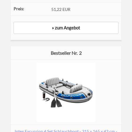
51,22 EUR
» zum Angebot
2
Intex Excursion 4 Set Schlauchboot - 315 x 165 x 43 cm -