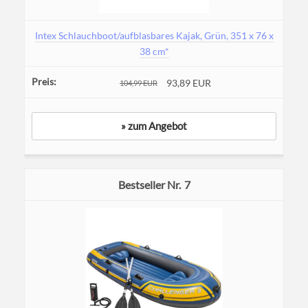
Intex Schlauchboot/aufblasbares Kajak, Grün, 351 x 76 x
38 cm*
93,89 EUR
104,99 EUR
» zum Angebot
7