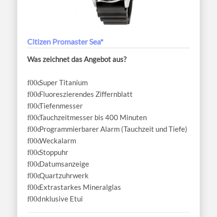
Citizen Promaster Sea*
Was zeichnet das Angebot aus?
Super Titanium
Fluoreszierendes Ziffernblatt
Tiefenmesser
Tauchzeitmesser bis 400 Minuten
Programmierbarer Alarm (Tauchzeit und Tiefe)
Weckalarm
Stoppuhr
Datumsanzeige
Quartzuhrwerk
Extrastarkes Mineralglas
Inklusive Etui