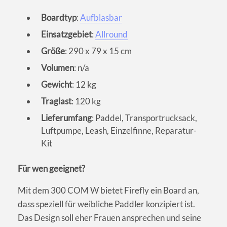
Boardtyp
:
Aufblasbar
Einsatzgebiet
:
Allround
Größe
: 290 x 79 x 15 cm
Volumen
: n/a
Gewicht
: 12 kg
Traglast
: 120 kg
Lieferumfang
: Paddel, Transportrucksack,
Luftpumpe, Leash, Einzelfinne, Reparatur-
Kit
Für wen geeignet?
Mit dem 300 COM W bietet Firefly ein Board an,
dass speziell für weibliche Paddler konzipiert ist.
Das Design soll eher Frauen ansprechen und seine