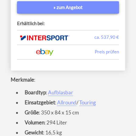
» zum Angebot
Erhältlich bei:
ca. 537,90 €
Preis prüfen
Merkmale
:
Boardtyp
:
Aufblasbar
Einsatzgebiet
:
Allround
/
Touring
Größe
: 350 x 84 x 15 cm
Volumen
: 294 Liter
Gewicht
: 16,5 kg