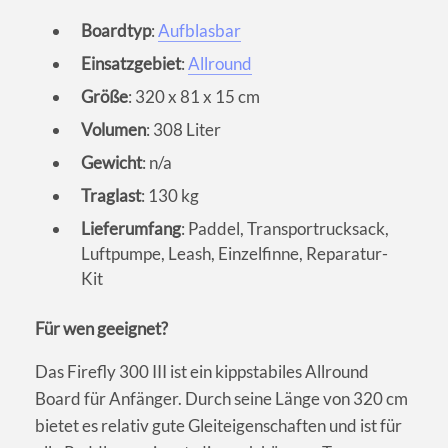
Boardtyp
:
Aufblasbar
Einsatzgebiet
:
Allround
Größe
: 320 x 81 x 15 cm
Volumen
: 308 Liter
Gewicht
: n/a
Traglast
: 130 kg
Lieferumfang
: Paddel, Transportrucksack,
Luftpumpe, Leash, Einzelfinne, Reparatur-
Kit
Für wen geeignet?
Das Firefly 300 III ist ein kippstabiles Allround
Board für Anfänger. Durch seine Länge von 320 cm
bietet es relativ gute Gleiteigenschaften und ist für