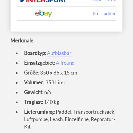
Preis prüfen
Merkmale
:
Boardtyp
:
Aufblasbar
Einsatzgebiet
:
Allround
Größe
: 350 x 86 x 15 cm
Volumen
: 353 Liter
Gewicht
: n/a
Traglast
: 140 kg
Lieferumfang
: Paddel, Transportrucksack,
Luftpumpe, Leash, Einzelfinne, Reparatur-
Kit