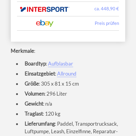
ca. 448,90 €
Preis prüfen
Merkmale
:
Boardtyp
:
Aufblasbar
Einsatzgebiet
:
Allround
Größe
: 305 x 81 x 15 cm
Volumen
: 296 Liter
Gewicht
: n/a
Traglast
: 120 kg
Lieferumfang
: Paddel, Transportrucksack,
Luftpumpe, Leash, Einzelfinne, Reparatur-