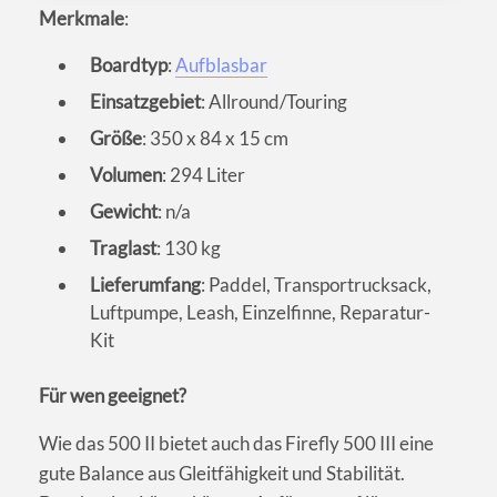
Merkmale
:
Boardtyp
:
Aufblasbar
Einsatzgebiet
: Allround/Touring
Größe
: 350 x 84 x 15 cm
Volumen
: 294 Liter
Gewicht
: n/a
Traglast
: 130 kg
Lieferumfang
: Paddel, Transportrucksack,
Luftpumpe, Leash, Einzelfinne, Reparatur-
Kit
Für wen geeignet?
Wie das 500 II bietet auch das Firefly 500 III eine
gute Balance aus Gleitfähigkeit und Stabilität.