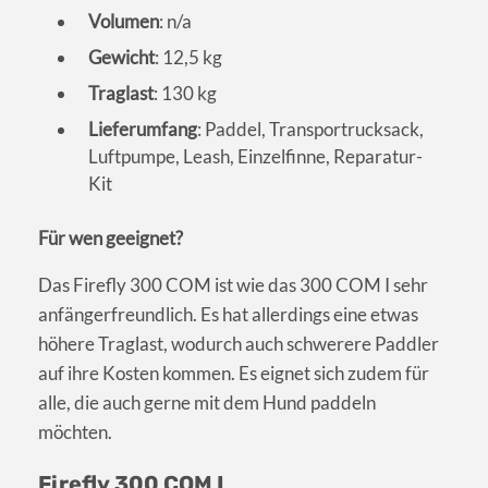
Volumen
: n/a
Gewicht
: 12,5 kg
Traglast
: 130 kg
Lieferumfang
: Paddel, Transportrucksack,
Luftpumpe, Leash, Einzelfinne, Reparatur-
Kit
Für wen geeignet?
Das Firefly 300 COM ist wie das 300 COM I sehr
anfängerfreundlich. Es hat allerdings eine etwas
höhere Traglast, wodurch auch schwerere Paddler
auf ihre Kosten kommen. Es eignet sich zudem für
alle, die auch gerne mit dem Hund paddeln
möchten.
Firefly 300 COM I