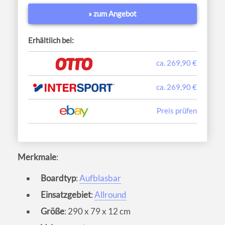
» zum Angebot
Erhältlich bei:
ca. 269,90 €
ca. 269,90 €
Preis prüfen
Merkmale
:
Boardtyp
:
Aufblasbar
Einsatzgebiet
:
Allround
Größe
: 290 x 79 x 12 cm