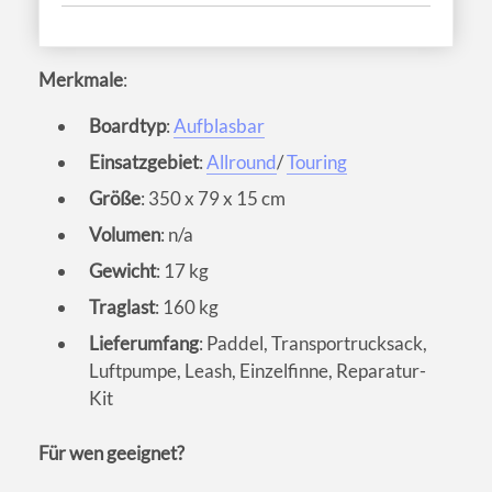
Merkmale
:
Boardtyp
:
Aufblasbar
Einsatzgebiet
:
Allround
/
Touring
Größe
: 350 x 79 x 15 cm
Volumen
: n/a
Gewicht
: 17 kg
Traglast
: 160 kg
Lieferumfang
: Paddel, Transportrucksack,
Luftpumpe, Leash, Einzelfinne, Reparatur-
Kit
Für wen geeignet?