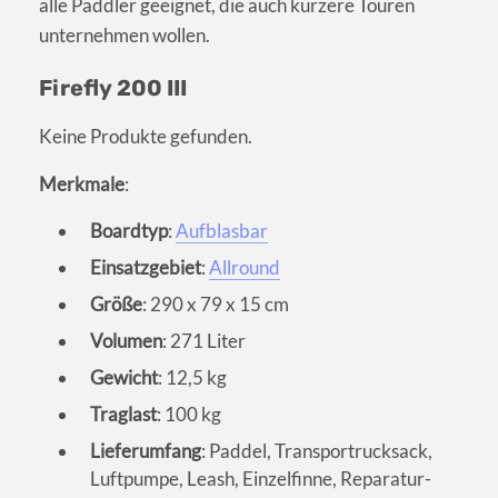
alle Paddler geeignet, die auch kürzere Touren
unternehmen wollen.
Firefly 200 III
Keine Produkte gefunden.
Merkmale
:
Boardtyp
:
Aufblasbar
Einsatzgebiet
:
Allround
Größe
: 290 x 79 x 15 cm
Volumen
: 271 Liter
Gewicht
: 12,5 kg
Traglast
: 100 kg
Lieferumfang
: Paddel, Transportrucksack,
Luftpumpe, Leash, Einzelfinne, Reparatur-