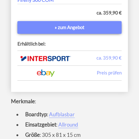
ca. 359,90 €
» zum Angebot
Erhältlich bei:
ca. 359,90 €
Preis prüfen
Merkmale
:
Boardtyp
:
Aufblasbar
Einsatzgebiet
:
Allround
Größe
: 305 x 81 x 15 cm