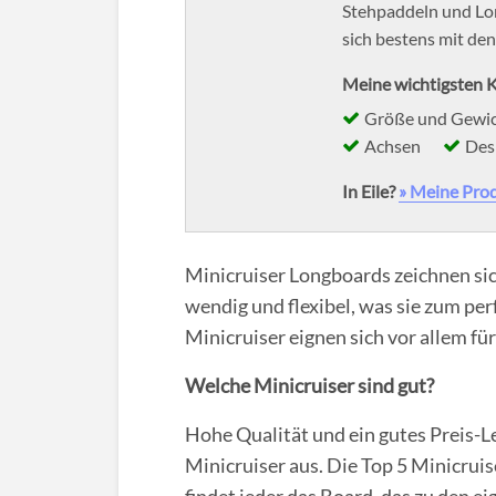
Stehpaddeln und Lo
sich bestens mit de
Meine wichtigsten K
Größe und Gewi
Achsen
Des
In Eile?
» Meine Pro
Minicruiser Longboards zeichnen sich
wendig und flexibel, was sie zum pe
Minicruiser eignen sich vor allem fü
Welche Minicruiser sind gut?
Hohe Qualität und ein gutes Preis-L
Minicruiser aus. Die Top 5 Minicrui
findet jeder das Board, das zu den 