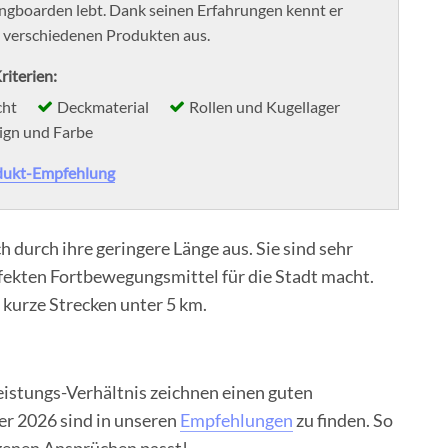
ngboarden lebt. Dank seinen Erfahrungen kennt er
n verschiedenen Produkten aus.
riterien:
cht
Deckmaterial
Rollen und Kugellager
ign und Farbe
dukt-Empfehlung
 durch ihre geringere Länge aus. Sie sind sehr
rfekten Fortbewegungsmittel für die Stadt macht.
r kurze Strecken unter 5 km.
eistungs-Verhältnis zeichnen einen guten
ser 2026 sind in unseren
Empfehlungen
zu finden. So
eigenen Ansprüchen passt!