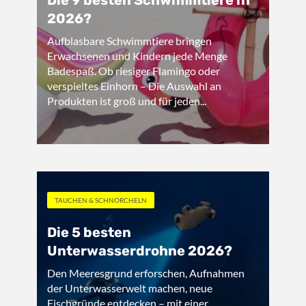
Die 9 besten Schwimmtiere in
2026?
Aufblasbare Schwimmtiere bringen
Erwachsenen und Kindern jede Menge
Badespaß. Ob riesiger Flamingo oder
verspieltes Einhorn – Die Auswahl an
Produkten ist groß und für jeden...
TAUCHEN & SCHNORCHELN
Die 5 besten
Unterwasserdrohne 2026?
Den Meeresgrund erforschen, Aufnahmen
der Unterwasserwelt machen, neue
Fischgründe entdecken – mit einer