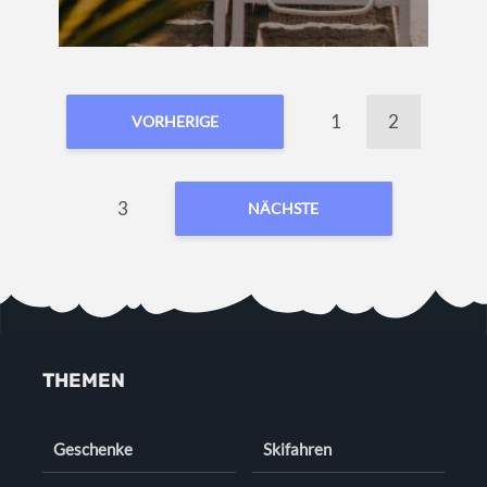
1
2
VORHERIGE
3
NÄCHSTE
THEMEN
Geschenke
Skifahren