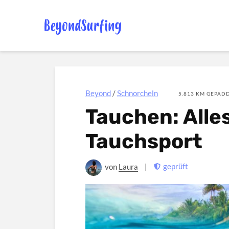
Beyond
/
Schnorcheln
5.813 KM GEPADD
Tauchen: Alle
Tauchsport
geprüft
von
Laura
|