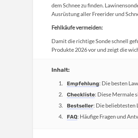
dem Schnee zu finden. Lawinensonden
Ausrüstung aller Freerider und Sch
Fehlkäufe vermeiden:
Damit die richtige Sonde schnell gef
Produkte 2026 vor und zeigt die wic
Inhalt:
: Die besten La
Empfehlung
: Diese Mermale si
Checkliste
: Die beliebtesten
Bestseller
: Häufige Fragen und An
FAQ