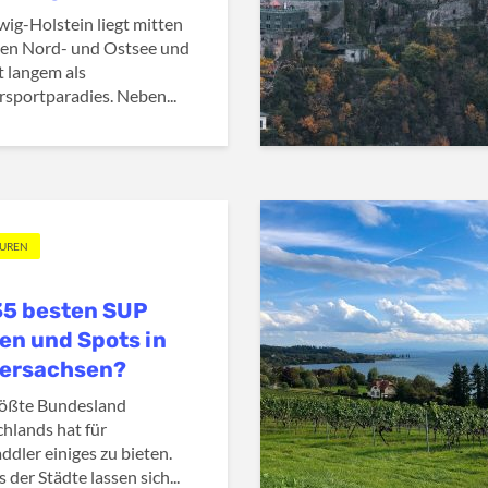
wig-Holstein liegt mitten
en Nord- und Ostsee und
it langem als
sportparadies. Neben...
OUREN
35 besten SUP
en und Spots in
dersachsen?
rößte Bundesland
hlands hat für
ddler einiges zu bieten.
 der Städte lassen sich...