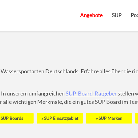
Angebote
SUP
Poo
Wassersportarten Deutschlands. Erfahre alles über die ri
 In unserem umfangreichen
SUP-Board-Ratgeber
stellen 
ir alle wichtigen Merkmale, die ein gutes SUP Board im Te
SUP Boards
SUP Einsatzgebiet
SUP Marken