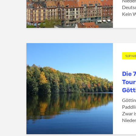
Nieder
Deutsc
Kein W
SUP N
Die 
Tour
Gött
Götti
Paddli
Zwar i
Nieder