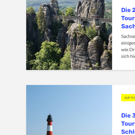
Die 
Tour
Sac
Sachse
einige
wie Dr
sich hi
SUP T
Die 
Tour
Schl