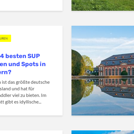
OUREN
14 besten SUP
en und Spots in
ern?
 ist das größte deutsche
land und hat für
ddler viel zu bieten. Im
tt gibt es idyllische...