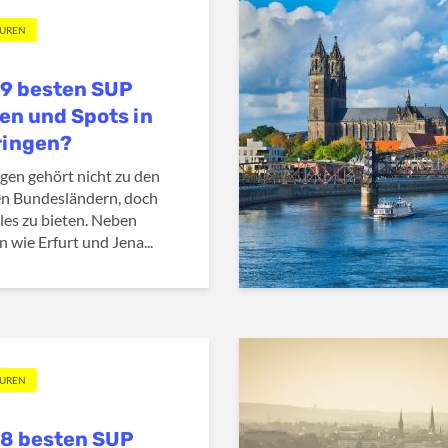
OUREN
19 besten SUP
en und Spots in
ringen?
gen gehört nicht zu den
n Bundesländern, doch
eles zu bieten. Neben
n wie Erfurt und Jena...
OUREN
18 besten SUP