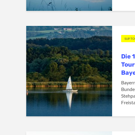
SUP T
Die 
Tour
Bay
Bayern
Bundes
Stehpa
Freista