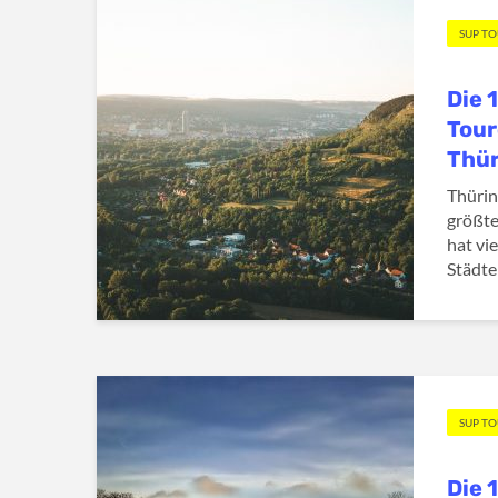
SUP T
Die 
Tour
Thü
Thürin
größte
hat vi
Städte
SUP T
Die 