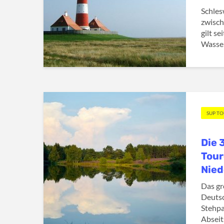
Schles
zwisch
gilt se
Wasser
SUP T
Die 
Tour
Nie
Das g
Deutsc
Stehpa
Abseits