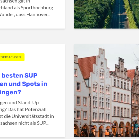
sachsen gilt in
hland als Sporthochburg.
under, dass Hannover...
IEDERSACHSEN
7 besten SUP
en und Spots in
ingen?
ngen und Stand-Up-
ng? Das hat Potenzial!
st die Universitätsstadt in
sachsen nicht als SUP...