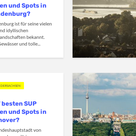
en und Spots in
ndenburg?
nburg ist für seine vielen
nd idyllischen
andschaften bekannt.
Gewässer und tolle...
IEDERSACHSEN
7 besten SUP
en und Spots in
nover?
ndeshauptstadt von