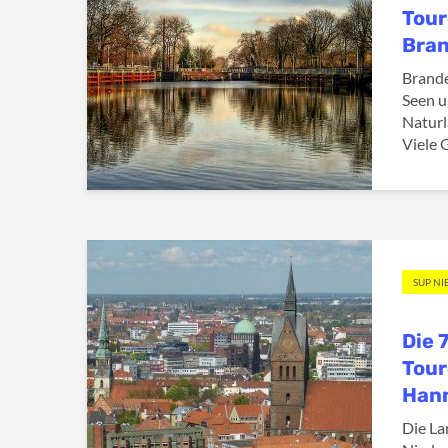
Tour
Bra
Brande
Seen u
Naturl
Viele 
SUP N
Die 
Tour
Han
Die La