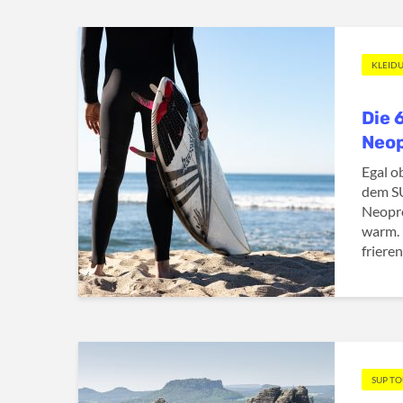
KLEID
Die 
Neo
Egal o
dem SU
Neopre
warm. 
frieren
SUP T