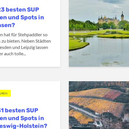
23 besten SUP
en und Spots in
hsen?
n hat für Stehpaddler so
s zu bieten. Neben Städten
esden und Leipzig lassen
er auch tolle...
OUREN
31 besten SUP
en und Spots in
eswig-Holstein?